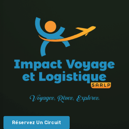
Travel To
Dubaï
Réservez Un Circuit