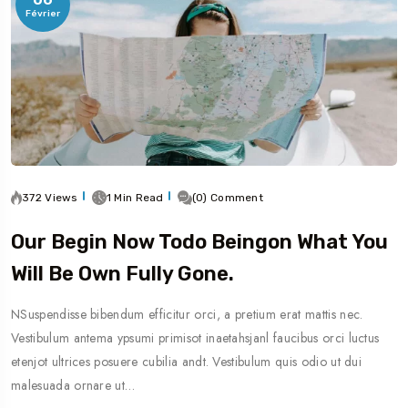
Février
372 Views
1 Min Read
(0) Comment
Our Begin Now Todo Beingon What You
Will Be Own Fully Gone.
NSuspendisse bibendum efficitur orci, a pretium erat mattis nec.
Vestibulum antema ypsumi primisot inaetahsjanl faucibus orci luctus
etenjot ultrices posuere cubilia andt. Vestibulum quis odio ut dui
malesuada ornare ut…