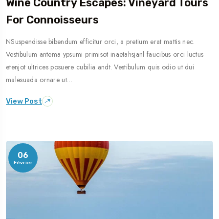
Wine Country Escapes: Vineyard Tours
Travel To
For Connoisseurs
Dubaï
NSuspendisse bibendum efficitur orci, a pretium erat mattis nec.
Vestibulum antema ypsumi primisot inaetahsjanl faucibus orci luctus
etenjot ultrices posuere cubilia andt. Vestibulum quis odio ut dui
malesuada ornare ut…
View Post
06
Février