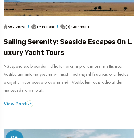
387 Views
1 Min Read
(0) Comment
Sailing Serenity: Seaside Escapes On L
Uxury Yacht Tours
NSuspendisse bibendum efficitur orci, a pretium erat mattis nec.
Vestibulum antema ypsumi primisot inaetahsjanl faucibus orci luctus
etenjot ultrices posuere cubilia andt. Vestibulum quis odio ut dui
malesuada ornare ut…
View Post
06