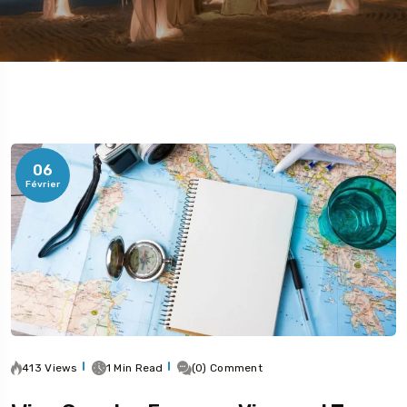
06
Février
413 Views
1 Min Read
(0) Comment