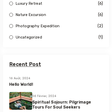
(6)
Luxury Retreat
(6)
Nature Excursion
(2)
Photography Expedition
(1)
Uncategorized
Recent Post
16 Août, 2024
Hello World!
06 Février, 2024
Spiritual Sojourn: Pilgrimage
Tours For Soul Seekers