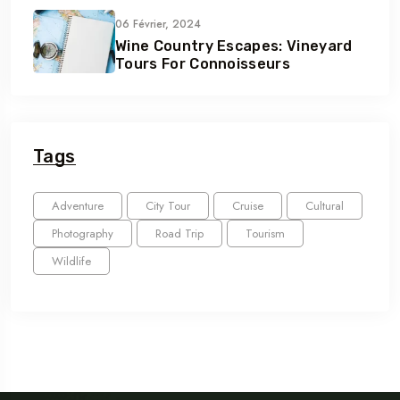
06 Février, 2024
Wine Country Escapes: Vineyard
Tours For Connoisseurs
Tags
Adventure
City Tour
Cruise
Cultural
Photography
Road Trip
Tourism
Wildlife