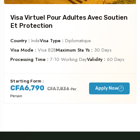
Travel To
Dubaï
Visa Virtuel Pour Adultes Avec Soutien
Et Protection
Country :
Inde
Visa Type :
Diplomatique
Visa Mode :
Visa B2B
Maximum Sta Ys :
30 Days
Processing Time :
7-10 Working Day
Validity :
60 Days
Starting Form :
CFA6,790
Apply Now
CFA7,836
Per
Person